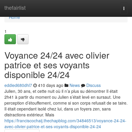
Home
thefairlist
Togg
navi
Home
1
Voyance 24/24 avec olivier
patrice et ses voyants
disponible 24/24
eddied680dhl7
410 days ago
News
Discuss
Julien, 30 ans, et cette nuit où il n’a plus su démontrer Il était
2h41 à partir du moment ou Julien s’était levé en sursaut. Une
perception d’étouffement, comme si son corps refusait de se taire.
Il était cependant isolé chez lui, dans un foyers zen, sans
distractions extérieur. Mais
https://franciscochaij.thechapblog.com/34846513/voyance-24-24-
avec-olivier-patrice-et-ses-voyants-disponible-24-24