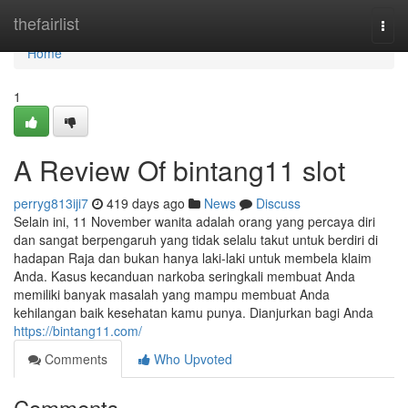
Home
thefairlist
Togg
navi
Home
1
A Review Of bintang11 slot
perryg813iji7
419 days ago
News
Discuss
Selain ini, 11 November wanita adalah orang yang percaya diri
dan sangat berpengaruh yang tidak selalu takut untuk berdiri di
hadapan Raja dan bukan hanya laki-laki untuk membela klaim
Anda. Kasus kecanduan narkoba seringkali membuat Anda
memiliki banyak masalah yang mampu membuat Anda
kehilangan baik kesehatan kamu punya. Dianjurkan bagi Anda
https://bintang11.com/
Comments
Who Upvoted
Comments