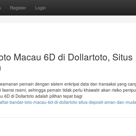
s
Register
Login
to Macau 6D di Dollartoto, Situs
h
keamanan pemain dengan sistem enkripsi data dan transaksi yang can
iki lisensi resmi, sehingga pemain tidak perlu khawatir akan risiko penip
6D di Dollartoto adalah pilihan tepat bagi
aftar-bandar-toto-macau-6d-di-dollartoto-situs-deposit-aman-dan-mud