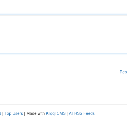
Rep
d
|
Top Users
| Made with
Kliqqi CMS
|
All RSS Feeds