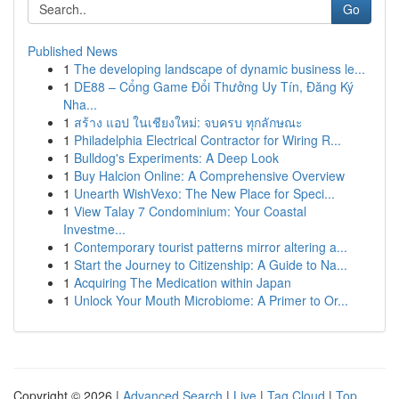
Go
Published News
1
The developing landscape of dynamic business le...
1
DE88 – Cổng Game Đổi Thưởng Uy Tín, Đăng Ký
Nha...
1
สร้าง แอป ในเชียงใหม่: จบครบ ทุกลักษณะ
1
Philadelphia Electrical Contractor for Wiring R...
1
Bulldog's Experiments: A Deep Look
1
Buy Halcion Online: A Comprehensive Overview
1
Unearth WishVexo: The New Place for Speci...
1
View Talay 7 Condominium: Your Coastal
Investme...
1
Contemporary tourist patterns mirror altering a...
1
Start the Journey to Citizenship: A Guide to Na...
1
Acquiring The Medication within Japan
1
Unlock Your Mouth Microbiome: A Primer to Or...
Copyright © 2026 |
Advanced Search
|
Live
|
Tag Cloud
|
Top