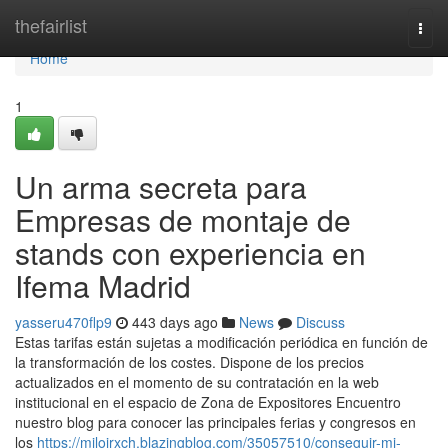
Home
thefairlist
Togg
navi
Home
1
Un arma secreta para
Empresas de montaje de
stands con experiencia en
Ifema Madrid
yasseru470flp9
443 days ago
News
Discuss
Estas tarifas están sujetas a modificación periódica en función de
la transformación de los costes. Dispone de los precios
actualizados en el momento de su contratación en la web
institucional en el espacio de Zona de Expositores Encuentro
nuestro blog para conocer las principales ferias y congresos en
los
https://milojrxch.blazingblog.com/35057510/conseguir-mi-