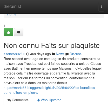
Home
thefairlist
Togg
navi
Home
1
Non connu Faits sur plaquiste
altone580xfu0
468 days ago
News
Discuss
Rare second avantage en compagnie de produire construire sa
maison avec Trecobat est ceci fait de souscrire a unique Clause
avec Batiment en meme temps que Maisons Individuelles lequel
protege cela maitre douvrage et garantie la livraison avec la
maison ulterieur les termes du convention, conformement au
devis alors cela dans les moindres details.
https://mario55.bloggersdelight.dk/2025/04/20/les-benefices-
dune-toiture-en-pierre/
Comments
Who Upvoted