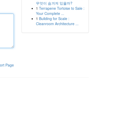
무엇이 숨겨져 있을까?
1
Terrapene Tortoise to Sale :
Your Complete ...
1
Building for Scale :
Cleanroom Architecture ...
ort Page