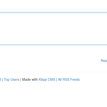
Rep
d
|
Top Users
| Made with
Kliqqi CMS
|
All RSS Feeds