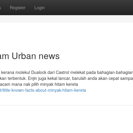
s
Register
Login
itam Urban news
 kerana molekul Dualock dari Castrol melekat pada bahagian-bahagian
n terbentuk. Enjin juga kekal lancar, barulah anda akan cepat sampa
macam mana nak pilih minyak hitam kereta
little-known-facts-about-minyak-hitam-kereta