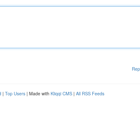
Rep
d
|
Top Users
| Made with
Kliqqi CMS
|
All RSS Feeds