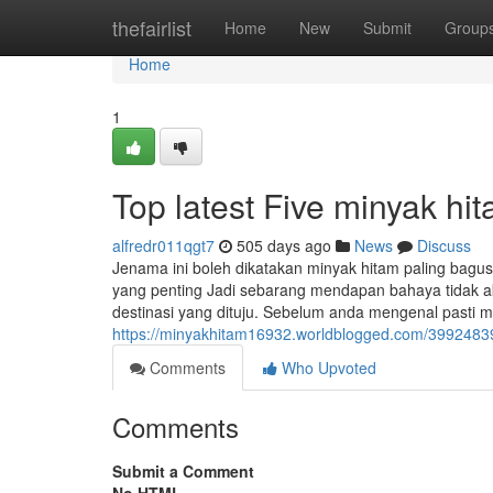
Home
thefairlist
Home
New
Submit
Group
Home
1
Top latest Five minyak h
alfredr011qgt7
505 days ago
News
Discuss
Jenama ini boleh dikatakan minyak hitam paling bagus
yang penting Jadi sebarang mendapan bahaya tidak aka
destinasi yang dituju. Sebelum anda mengenal pasti 
https://minyakhitam16932.worldblogged.com/39924839/
Comments
Who Upvoted
Comments
Submit a Comment