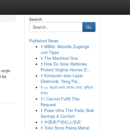
Search
Go
Published News
1
MB66: Aktuelle Zugänge
und Tipps
1
The Mashlool Dua
1
How Do Solar Batteries
Protect Virginia Homes D...
 enjin
1
Komputer atau Layar
i ke
Elektronik: Yang Pal...
1
৯০ বছরের গুনাহ মাফের দোয়া: মুক্তির
উপায়
1
I Cannot Fulfill This
Request
1
Poise Ultra Thin Pads: Bulk
Savings & Comfort
1
中国房产经纪人培训
1
Toko Store Paling Mahal: