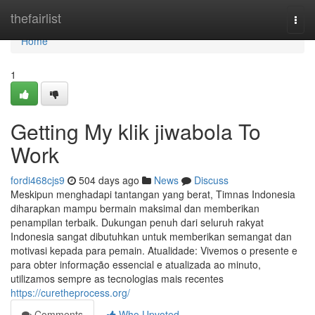
Home
thefairlist
Togg
navi
Home
1
Getting My klik jiwabola To
Work
fordi468cjs9
504 days ago
News
Discuss
Meskipun menghadapi tantangan yang berat, Timnas Indonesia
diharapkan mampu bermain maksimal dan memberikan
penampilan terbaik. Dukungan penuh dari seluruh rakyat
Indonesia sangat dibutuhkan untuk memberikan semangat dan
motivasi kepada para pemain. Atualidade: Vivemos o presente e
para obter informação essencial e atualizada ao minuto,
utilizamos sempre as tecnologias mais recentes
https://curetheprocess.org/
Comments
Who Upvoted