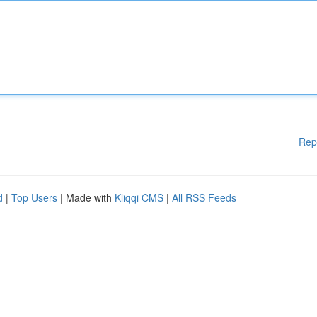
Rep
d
|
Top Users
| Made with
Kliqqi CMS
|
All RSS Feeds