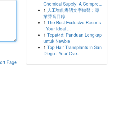
Chemical Supply: A Compre...
1
人工智能粵語文字轉聲：專
業聲音目錄
1
The Best Exclusive Resorts
: Your Ideal ...
1
Tepat4d: Panduan Lengkap
untuk Newbie
1
Top Hair Transplants in San
Diego : Your Ove...
ort Page