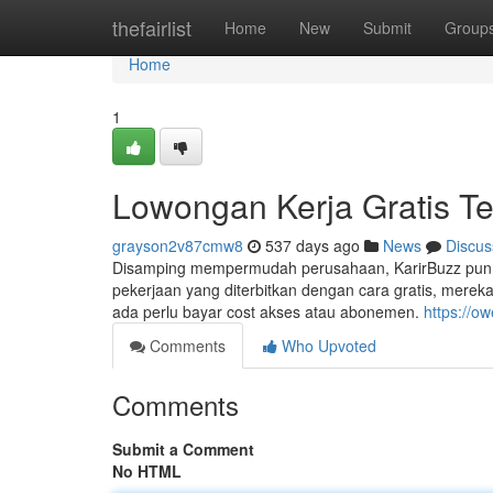
Home
thefairlist
Home
New
Submit
Group
Home
1
Lowongan Kerja Gratis Ter
grayson2v87cmw8
537 days ago
News
Discus
Disamping mempermudah perusahaan, KarirBuzz pun 
pekerjaan yang diterbitkan dengan cara gratis, mer
ada perlu bayar cost akses atau abonemen.
https://o
Comments
Who Upvoted
Comments
Submit a Comment
No HTML