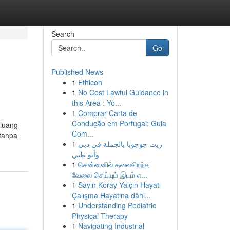
Search
Go
Published News
1
Ethicon
1
No Cost Lawful Guidance in
this Area : Yo...
1
Comprar Carta de
Condução em Portugal: Guia
luang
Com...
 tanpa
1
زيت جوجوبا بالجملة في دبي
وأبو ظبي
1
சென்னைில் தலைசிறந்த
வேலை செய்யும் இடம் எ...
1
Sayın Koray Yalçın Hayatı
Çalışma Hayatına dâhi...
1
Understanding Pediatric
Physical Therapy
1
Navigating Industrial