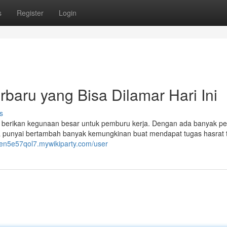
s
Register
Login
baru yang Bisa Dilamar Hari Ini
s
berikan kegunaan besar untuk pemburu kerja. Dengan ada banyak pe
eka punyai bertambah banyak kemungkinan buat mendapat tugas hasrat
wen5e57qol7.mywikiparty.com/user