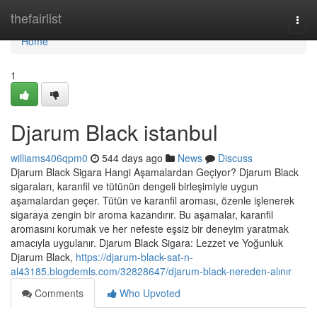
Home
thefairlist
Togg
navi
Home
1
Djarum Black istanbul
williams406qpm0
544 days ago
News
Discuss
Djarum Black Sigara Hangi Aşamalardan Geçiyor? Djarum Black
sigaraları, karanfil ve tütünün dengeli birleşimiyle uygun
aşamalardan geçer. Tütün ve karanfil aroması, özenle işlenerek
sigaraya zengin bir aroma kazandırır. Bu aşamalar, karanfil
aromasını korumak ve her nefeste eşsiz bir deneyim yaratmak
amacıyla uygulanır. Djarum Black Sigara: Lezzet ve Yoğunluk
Djarum Black,
https://djarum-black-sat-n-
al43185.blogdemls.com/32828647/djarum-black-nereden-alınır
Comments
Who Upvoted