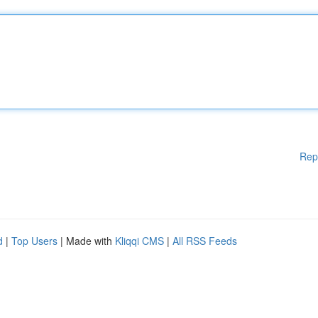
Rep
d
|
Top Users
| Made with
Kliqqi CMS
|
All RSS Feeds