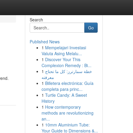
Search
Go
Published News
1
Mempelajari Investasi
Valuta Asing Melalu...
1
Discover Your This
Complexion Remedy : Bi...
1
خطة سمارترز: كل ما تحتاج
معرفته
wend.
1
Billetera electrónica: Guía
completa para princ...
1
Turtle Candy: A Sweet
History
1
How contemporary
methods are revolutionizing
an...
1
10mm Aluminium Tube:
Your Guide to Dimensions &...