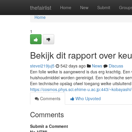
Home
thefairlist
Home
New
Submit
Group
Home
1
Bekijk dit rapport over k
stevei219juj5
542 days ago
News
Discuss
Een folie welke is aangewend is dus erg krachtig. Een 
huishoudmiddel worden gereinigd. Een technische serv
Een technische opslag ofwel toegang welke uitsluiten
https://cosmos.phys.sci.ehime-u.ac.jp:443/~kobaya
Comments
Who Upvoted
Comments
Submit a Comment