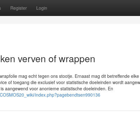
s
Register
Login
euken verven of wrappen
wrapfolie mag echt tegen ons stootje. Ernaast mag dit betreffende elke
ice of toegang die exclusief voor statistische doeleinden wordt aange
d is aangewend voor anonieme statistische doeleinden. En
shi/COSMOS20_wiki/index.php?pagebendtsen990136