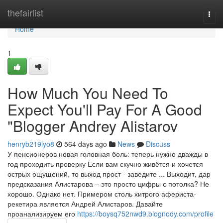
Home
thefairlist
Togg
navi
Home
1
How Much You Need To
Expect You'll Pay For A Good
"Blogger Andrey Alistarov
henryb219lyo8
564 days ago
News
Discuss
У пенсионеров новая головная боль: теперь нужно дважды в
год проходить проверку Если вам скучно живётся и хочется
острых ощущений, то выход прост - заведите ... Выходит, дар
предсказания Алистарова – это просто цифры с потолка? Не
хорошо. Однако нет. Примером столь хитрого афериста-
рекетира является Андрей Алистаров. Давайте
проанализируем его
https://boysq752nwd9.blognody.com/profile