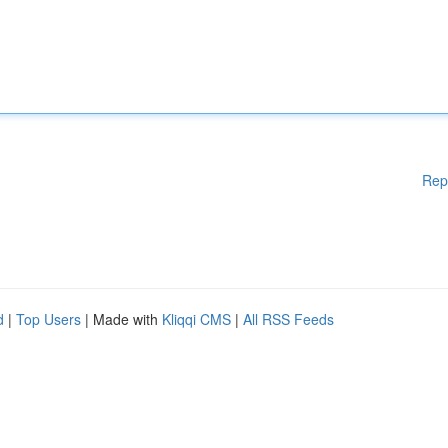
Rep
d
|
Top Users
| Made with
Kliqqi CMS
|
All RSS Feeds