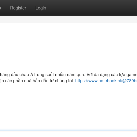
s
Register
Login
ến hàng đầu châu Á trong suốt nhiều năm qua. Với đa dạng các tựa gam
ận các phần quá hấp dẫn từ chúng tôi.
https://www.notebook.ai/@789