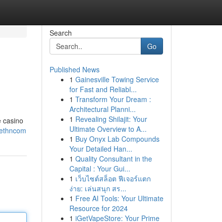
Search
Go
Published News
1
Gainesville Towing Service
for Fast and Reliabl...
1
Transform Your Dream :
Architectural Planni...
1
Revealing Shilajit: Your
e casino
Ultimate Overview to A...
bethncom
1
Buy Onyx Lab Compounds
Your Detailed Han...
1
Quality Consultant in the
Capital : Your Gui...
1
เว็บไซต์สล็อต ฟีเจอร์แตก
ง่าย: เล่นสนุก สร...
1
Free AI Tools: Your Ultimate
Resource for 2024
1
iGetVapeStore: Your Prime