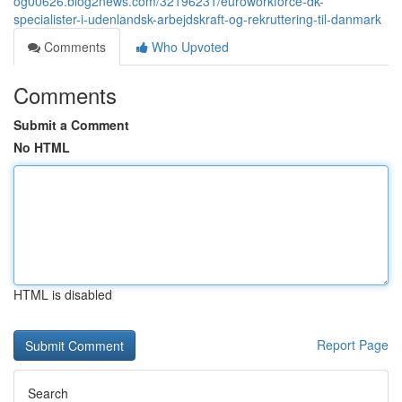
og00626.blog2news.com/32196231/euroworkforce-dk-
specialister-i-udenlandsk-arbejdskraft-og-rekruttering-til-danmark
Comments
Who Upvoted
Comments
Submit a Comment
No HTML
HTML is disabled
Report Page
Search