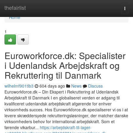
Home
thefairlist
Togg
navi
Home
1
Euroworkforce.dk: Specialister
i Udenlandsk Arbejdskraft og
Rekruttering til Danmark
wilhelmf901tlb3
604 days ago
News
Discuss
Euroworkforce.dk – Din Ekspert i Rekruttering af Udenlandsk
Arbejdskraft til Danmark I en globaliseret verden er adgang til
kvalificeret udenlandsk arbejdskraft afgørende for enhver
virksomheds succes. Hos Euroworkforce.dk specialiserer vi os i at
levere skræddersyede rekrutteringsløsninger, der matcher danske
virksomheders behov for international arbejdskraft. Som et
førende vikarbur...
https://arbejdskraft-til-lager-