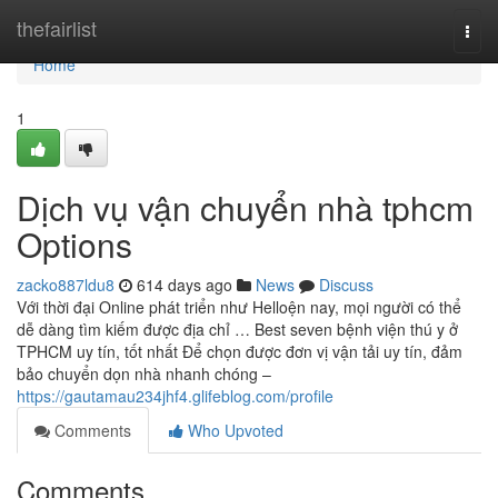
Home
thefairlist
Togg
navi
Home
1
Dịch vụ vận chuyển nhà tphcm
Options
zacko887ldu8
614 days ago
News
Discuss
Với thời đại Online phát triển như Helloện nay, mọi người có thể
dễ dàng tìm kiếm được địa chỉ … Best seven bệnh viện thú y ở
TPHCM uy tín, tốt nhất Để chọn được đơn vị vận tải uy tín, đảm
bảo chuyển dọn nhà nhanh chóng –
https://gautamau234jhf4.glifeblog.com/profile
Comments
Who Upvoted
Comments