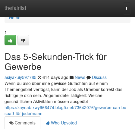
Home
thefairlist
Togg
navi
Home
1
Das 5-Sekunden-Trick für
Gewerbe
asiyaxuiy597785
614 days ago
News
Discuss
Wenn du also über eine gewisse Gutachten auf einem
Themengebiet verfügst, kann der Job als Urheber korrekt das
richtige je dich sein. Angemeldete Tätigkeit: Welche
geschäftlichen Aktivitäten müssen ausgeübt
https://zaynabfxwy966474.blog5.net/73642076/gewerbe-can-be-
spaß-für-jedermann
Comments
Who Upvoted