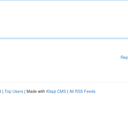
Rep
d
|
Top Users
| Made with
Kliqqi CMS
|
All RSS Feeds