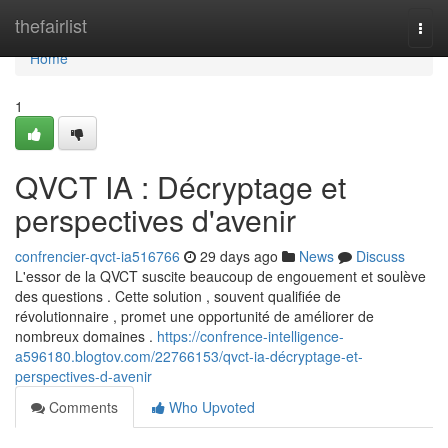
Home
thefairlist
Togg
navi
Home
1
QVCT IA : Décryptage et
perspectives d'avenir
confrencier-qvct-ia516766
29 days ago
News
Discuss
L'essor de la QVCT suscite beaucoup de engouement et soulève
des questions . Cette solution , souvent qualifiée de
révolutionnaire , promet une opportunité de améliorer de
nombreux domaines .
https://confrence-intelligence-
a596180.blogtov.com/22766153/qvct-ia-décryptage-et-
perspectives-d-avenir
Comments
Who Upvoted