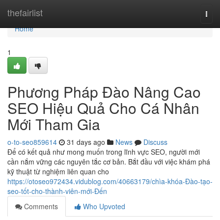
Home
thefairlist
Togg
navi
Home
1
Phương Pháp Đào Nâng Cao
SEO Hiệu Quả Cho Cá Nhân
Mới Tham Gia
o-to-seo859614
31 days ago
News
Discuss
Để có kết quả như mong muốn trong lĩnh vực SEO, người mới
cần nắm vững các nguyên tắc cơ bản. Bắt đầu với việc khám phá
kỹ thuật từ nghiệm liên quan cho
https://otoseo972434.vidublog.com/40663179/chìa-khóa-Đào-tạo-
seo-tốt-cho-thành-viên-mới-Đến
Comments
Who Upvoted