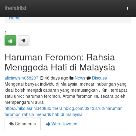
Home
thefairlist
Togg
navi
Home
1
Haruman Feromon: Rahsia
Menggoda Hati di Malaysia
aliciawlsm658297
48 days ago
News
Discuss
Mengenai banyak individu di Malaysia, mencari hubungan yang
ideal boleh menjadi cabaran yang memusingkan . Kini, terdapat
satu unik : haruman feromon. Aroma feromon ini, secara boleh
mempengaruhi aura
https://nikolasrihl340885.therainblog.com/39433762/haruman-
feromon-rahsia-menarik-hati-di-malaysia
Comments
Who Upvoted