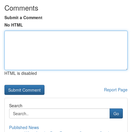
Comments
Submit a Comment
No HTML
HTML is disabled
Report Page
Search
Go
Published News