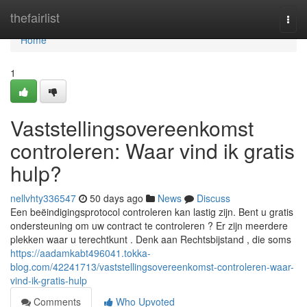
Home
thefairlist
Togg
navi
Home
1
Vaststellingsovereenkomst
controleren: Waar vind ik gratis
hulp?
nellvhty336547
50 days ago
News
Discuss
Een beëindigingsprotocol controleren kan lastig zijn. Bent u gratis
ondersteuning om uw contract te controleren ? Er zijn meerdere
plekken waar u terechtkunt . Denk aan Rechtsbijstand , die soms
https://aadamkabt496041.tokka-
blog.com/42241713/vaststellingsovereenkomst-controleren-waar-
vind-ik-gratis-hulp
Comments
Who Upvoted