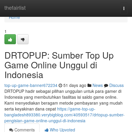
Home
thefairlist
Togg
navi
Home
1
DRTOPUP: Sumber Top Up
Game Online Unggul di
Indonesia
top-up-game-banner672234
51 days ago
News
Discuss
DRTOPUP hadir sebagai pilihan unggulan untuk para gamer di
Indonesia yang membutuhkan fasilitas isi saldo game online.
Kami menyediakan beragam metode pembayaran yang mudah
serta keyakinan dana cepat
https://game-top-up-
bangladesh893380.verybigblog.com/40593517/drtopup-sumber-
pengisian-game-online-unggul-di-indonesia
Comments
Who Upvoted