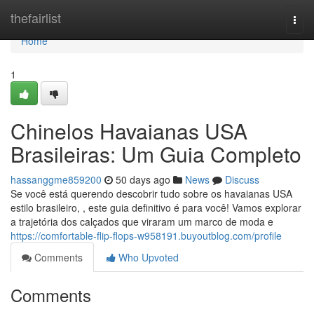
Home
thefairlist
Togg
navi
Home
1
Chinelos Havaianas USA
Brasileiras: Um Guia Completo
hassanggme859200
50 days ago
News
Discuss
Se você está querendo descobrir tudo sobre os havaianas USA
estilo brasileiro, , este guia definitivo é para você! Vamos explorar
a trajetória dos calçados que viraram um marco de moda e
https://comfortable-flip-flops-w958191.buyoutblog.com/profile
Comments
Who Upvoted
Comments