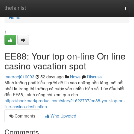
Home
thefairlist
Togg
navi
Home
1
EE88: Your top on-line On line
casino vacation spot
maeroej016093
52 days ago
News
Discuss
Mình không phải kiểu người dễ tin vào những nền tảng mới nổi,
nhất là trong thị trường cá cược vốn nhiều biến số. Lúc đầu biết
đến EE88, mình cũng chỉ xem qua cho
https://bookmarkproduct.com/story21622737/ee88-your-top-on-
line-casino-destination
Comments
Who Upvoted
Comments