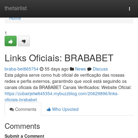
Home
thefairlist
Togg
navi
Home
1
Links Oficiais: BRABABET
braba-bet865754
55 days ago
News
Discuss
Esta página serve como hub oficial de verificação das nossas
redes e perfis externos, garantindo que você está seguindo os
canais oficiais da BRABABET Canais Verificados: Website Oficial:
https://zubairjetw845354.mybuzzblog.com/20629896/links-
oficiais-brababet
Comments
Who Upvoted
Comments
Submit a Comment