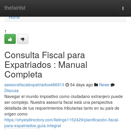
Home
thefairlist
Togg
navi
Home
1
Consulta Fiscal para
Expatriados : Manual
Completa
asesorafiscalexpatriados486913
54 days ago
News
Discuss
Navegar el mundo impositivo como ciudadano extranjero puede
ser complejo. Nuestra asesoría fiscal está una perspectiva
detallada de tus requerimientos tributarias tanto en su país de
origen como
https://ohyesdirectory.com/listings1152429/planificación-fiscal-
para-expatriados-guía-integral