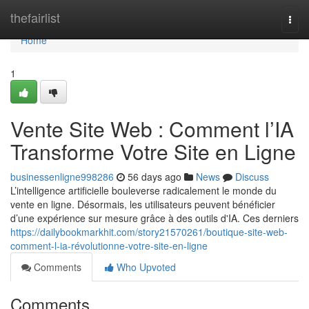
Home
thefairlist
Togg
navi
Home
1
Vente Site Web : Comment l’IA
Transforme Votre Site en Ligne
businessenligne998286
56 days ago
News
Discuss
L’intelligence artificielle bouleverse radicalement le monde du
vente en ligne. Désormais, les utilisateurs peuvent bénéficier
d’une expérience sur mesure grâce à des outils d'IA. Ces derniers
https://dailybookmarkhit.com/story21570261/boutique-site-web-
comment-l-ia-révolutionne-votre-site-en-ligne
Comments
Who Upvoted
Comments