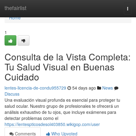
Home
thefairlist
Togg
navi
Home
1
Consulta de la Vista Completa:
Tu Salud Visual en Buenas
Cuidado
lentes-licencia-de-condu955729
54 days ago
News
Discuss
Una evaluación visual profunda es esencial para proteger tu
salud ocular. Nuestro grupo de profesionales te ofrecerá un
análisis exhaustivo de tu ojos, que incluye exámenes para
detectar problemas como el
https://lentespticosdesol403850.wikigop.com/user
Comments
Who Upvoted