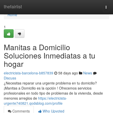
Home
thefairlist
Togg
navi
Home
1
Manitas a Domicilio
Soluciones Inmediatas a tu
hogar
electricista-barcelona-b857839
58 days ago
News
Discuss
¿Necesitas reparar una urgente problema en tu domicilio?
¡Manitas a Domicilio es la opción ! Ofrecemos servicios
profesionales en todo tipo de problemas de la vivienda, desde
menores arreglos de
https://electricista-
urgente740821.qodsblog.com/profile
Comments
Who Upvoted