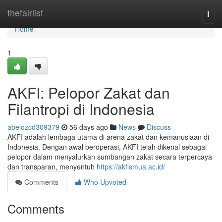
Home
thefairlist
Togg
navi
Home
1
AKFI: Pelopor Zakat dan
Filantropi di Indonesia
abelqzcd309379
56 days ago
News
Discuss
AKFI adalah lembaga utama di arena zakat dan kemanusiaan di
Indonesia. Dengan awal beroperasi, AKFI telah dikenal sebagai
pelopor dalam menyalurkan sumbangan zakat secara terpercaya
dan transparan, menyentuh
https://akfismua.ac.id/
Comments
Who Upvoted
Comments