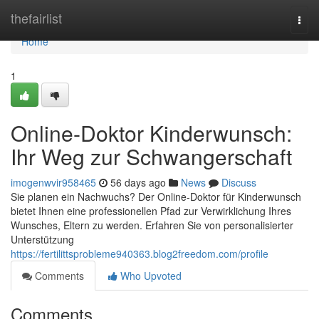
Home
thefairlist
Togg
navi
Home
1
Online-Doktor Kinderwunsch:
Ihr Weg zur Schwangerschaft
imogenwvir958465
56 days ago
News
Discuss
Sie planen ein Nachwuchs? Der Online-Doktor für Kinderwunsch
bietet Ihnen eine professionellen Pfad zur Verwirklichung Ihres
Wunsches, Eltern zu werden. Erfahren Sie von personalisierter
Unterstützung
https://fertilittsprobleme940363.blog2freedom.com/profile
Comments
Who Upvoted
Comments