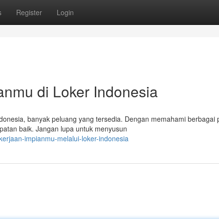
s
Register
Login
anmu di Loker Indonesia
donesia, banyak peluang yang tersedia. Dengan memahami berbagai p
mpatan baik. Jangan lupa untuk menyusun
erjaan-impianmu-melalui-loker-indonesia