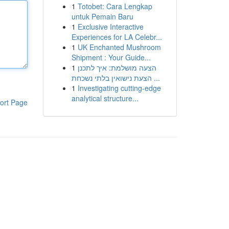
1
Totobet: Cara Lengkap
untuk Pemain Baru
1
Exclusive Interactive
Experiences for LA Celebr...
1
UK Enchanted Mushroom
Shipment : Your Guide...
1
הצעה מושלמת: איך לתכנן
הצעת נישואין בלתי נשכחת ...
1
Investigating cutting-edge
analytical structure...
ort Page