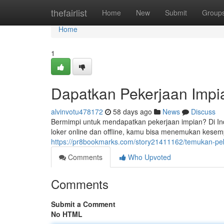
Home
thefairlist
Home
New
Submit
Group
Home
1
Dapatkan Pekerjaan Impi
alvinvotu478172
58 days ago
News
Discuss
Bermimpi untuk mendapatkan pekerjaan impian? Di In
loker online dan offline, kamu bisa menemukan kese
https://pr8bookmarks.com/story21411162/temukan-pek
Comments
Who Upvoted
Comments
Submit a Comment
No HTML