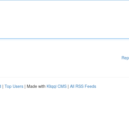
Rep
d
|
Top Users
| Made with
Kliqqi CMS
|
All RSS Feeds