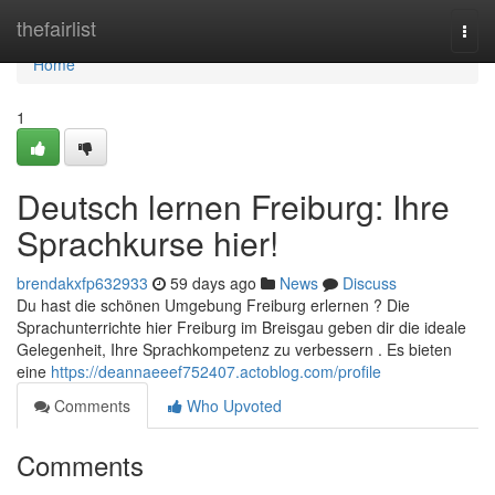
Home
thefairlist
Togg
navi
Home
1
Deutsch lernen Freiburg: Ihre
Sprachkurse hier!
brendakxfp632933
59 days ago
News
Discuss
Du hast die schönen Umgebung Freiburg erlernen ? Die
Sprachunterrichte hier Freiburg im Breisgau geben dir die ideale
Gelegenheit, Ihre Sprachkompetenz zu verbessern . Es bieten
eine
https://deannaeeef752407.actoblog.com/profile
Comments
Who Upvoted
Comments