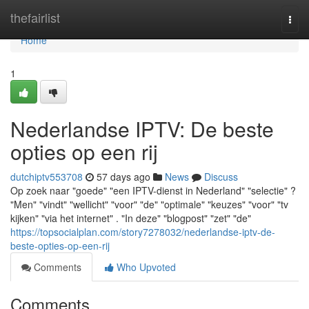
Home
thefairlist
Togg
navi
Home
1
Nederlandse IPTV: De beste
opties op een rij
dutchiptv553708
57 days ago
News
Discuss
Op zoek naar "goede" "een IPTV-dienst in Nederland" "selectie" ?
"Men" "vindt" "wellicht" "voor" "de" "optimale" "keuzes" "voor" "tv
kijken" "via het internet" . "In deze" "blogpost" "zet" "de"
https://topsocialplan.com/story7278032/nederlandse-iptv-de-
beste-opties-op-een-rij
Comments
Who Upvoted
Comments