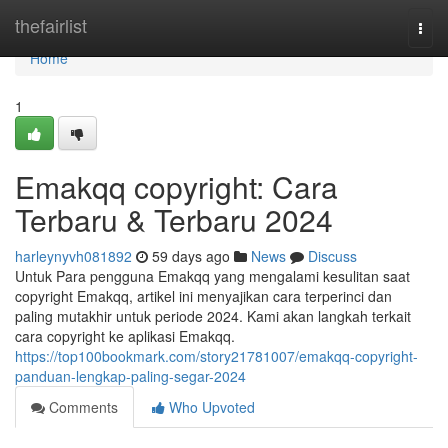
Home
thefairlist
Togg
navi
Home
1
Emakqq copyright: Cara
Terbaru & Terbaru 2024
harleynyvh081892
59 days ago
News
Discuss
Untuk Para pengguna Emakqq yang mengalami kesulitan saat
copyright Emakqq, artikel ini menyajikan cara terperinci dan
paling mutakhir untuk periode 2024. Kami akan langkah terkait
cara copyright ke aplikasi Emakqq.
https://top100bookmark.com/story21781007/emakqq-copyright-
panduan-lengkap-paling-segar-2024
Comments
Who Upvoted