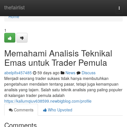
Home
thefairlist
Togg
navi
Home
1
Memahami Analisis Teknikal
Emas untuk Trader Pemula
abelpifx457485
59 days ago
News
Discuss
Menjadi seorang trader sukses tidak hanya membutuhkan
pengetahuan mendalam tentang pasar, tetapi juga kemampuan
analisis yang tajam. Salah satu teknik analisis yang paling populer
di kalangan trader pemula adalah
https://kallumqiuv638599.newbigblog.com/profile
Comments
Who Upvoted
Comments