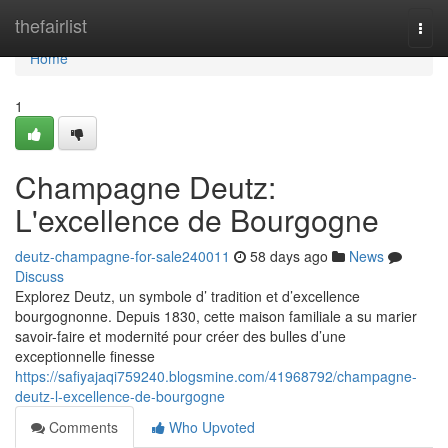
Home
thefairlist
Togg
navi
Home
1
Champagne Deutz:
L'excellence de Bourgogne
deutz-champagne-for-sale240011
58 days ago
News
Discuss
Explorez Deutz, un symbole d’ tradition et d’excellence
bourgognonne. Depuis 1830, cette maison familiale a su marier
savoir-faire et modernité pour créer des bulles d’une
exceptionnelle finesse
https://safiyajaqi759240.blogsmine.com/41968792/champagne-
deutz-l-excellence-de-bourgogne
Comments
Who Upvoted