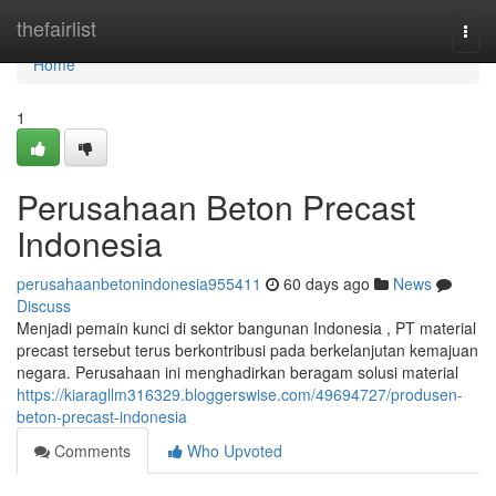
Home
thefairlist
Togg
navi
Home
1
Perusahaan Beton Precast
Indonesia
perusahaanbetonindonesia955411
60 days ago
News
Discuss
Menjadi pemain kunci di sektor bangunan Indonesia , PT material
precast tersebut terus berkontribusi pada berkelanjutan kemajuan
negara. Perusahaan ini menghadirkan beragam solusi material
https://kiaragllm316329.bloggerswise.com/49694727/produsen-
beton-precast-indonesia
Comments
Who Upvoted