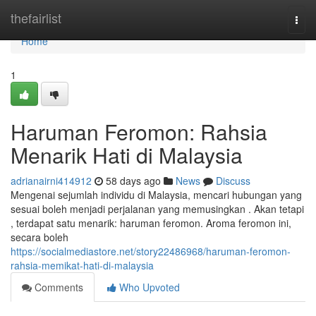
Home
thefairlist
Togg
navi
Home
1
Haruman Feromon: Rahsia
Menarik Hati di Malaysia
adrianairni414912
58 days ago
News
Discuss
Mengenai sejumlah individu di Malaysia, mencari hubungan yang
sesuai boleh menjadi perjalanan yang memusingkan . Akan tetapi
, terdapat satu menarik: haruman feromon. Aroma feromon ini,
secara boleh
https://socialmediastore.net/story22486968/haruman-feromon-
rahsia-memikat-hati-di-malaysia
Comments
Who Upvoted