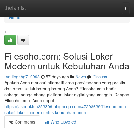
Home
thefairlist
Togg
navi
Home
1
Filesoho.com: Solusi Loker
Modern untuk Kebutuhan Anda
mattiegkhg710998
57 days ago
News
Discuss
Apakah Anda mencari alternatif area penyimpanan yang praktis
dan aman untuk barang-barang Anda? Filesoho.com hadir
sebagai pengembang platform loker digital yang canggih. Dengan
Filesoho.com, Anda dapat
https://jasonbkhm253309.blogacep.com/47298639/filesoho-com-
solusi-loker-modern-untuk-kebutuhan-anda
Comments
Who Upvoted