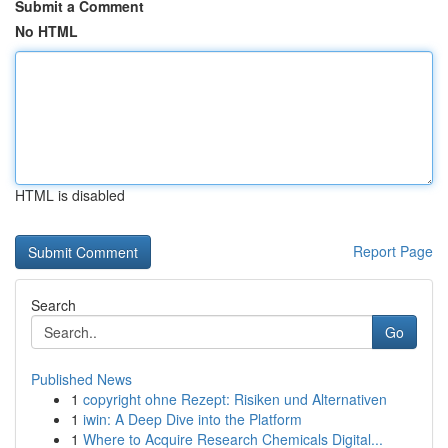
Submit a Comment
No HTML
HTML is disabled
Report Page
Search
Go
Published News
1
copyright ohne Rezept: Risiken und Alternativen
1
iwin: A Deep Dive into the Platform
1
Where to Acquire Research Chemicals Digital...