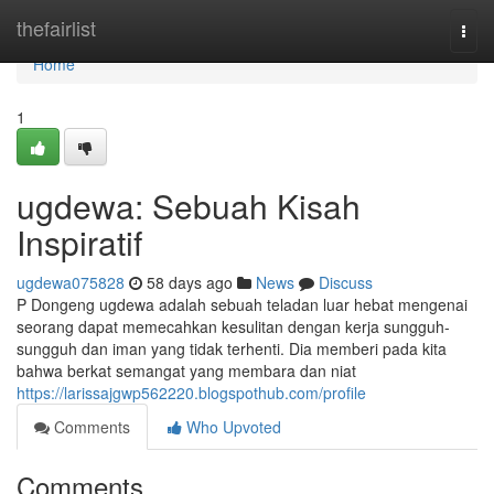
Home
thefairlist
Togg
navi
Home
1
ugdewa: Sebuah Kisah
Inspiratif
ugdewa075828
58 days ago
News
Discuss
P Dongeng ugdewa adalah sebuah teladan luar hebat mengenai
seorang dapat memecahkan kesulitan dengan kerja sungguh-
sungguh dan iman yang tidak terhenti. Dia memberi pada kita
bahwa berkat semangat yang membara dan niat
https://larissajgwp562220.blogspothub.com/profile
Comments
Who Upvoted
Comments