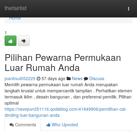
Home
thefairlist
Togg
navi
Home
1
Pilihan Pewarna Permukaan
Luar Rumah Anda
joanbvul052225
57 days ago
News
Discuss
Memilih pewarna permukaan luar rumah Anda merupakan
langkah krusial untuk mempercantik tampilan . Perhatikan elemen
termasuk iklim , desain bangunan , dan preferensi pemilik. Pilihan
optimal
https://nevejuvr251116.qodsblog.com/41849906/pemilihan-cat-
dinding-luar-bangunan-anda
Comments
Who Upvoted