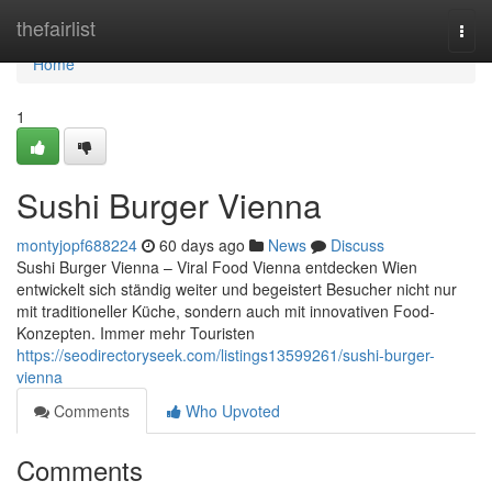
Home
thefairlist
Togg
navi
Home
1
Sushi Burger Vienna
montyjopf688224
60 days ago
News
Discuss
Sushi Burger Vienna – Viral Food Vienna entdecken Wien
entwickelt sich ständig weiter und begeistert Besucher nicht nur
mit traditioneller Küche, sondern auch mit innovativen Food-
Konzepten. Immer mehr Touristen
https://seodirectoryseek.com/listings13599261/sushi-burger-
vienna
Comments
Who Upvoted
Comments