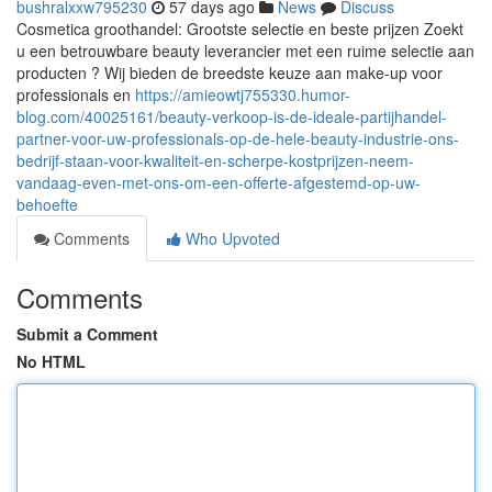
bushralxxw795230
57 days ago
News
Discuss
Cosmetica groothandel: Grootste selectie en beste prijzen Zoekt
u een betrouwbare beauty leverancier met een ruime selectie aan
producten ? Wij bieden de breedste keuze aan make-up voor
professionals en
https://amieowtj755330.humor-
blog.com/40025161/beauty-verkoop-is-de-ideale-partijhandel-
partner-voor-uw-professionals-op-de-hele-beauty-industrie-ons-
bedrijf-staan-voor-kwaliteit-en-scherpe-kostprijzen-neem-
vandaag-even-met-ons-om-een-offerte-afgestemd-op-uw-
behoefte
Comments
Who Upvoted
Comments
Submit a Comment
No HTML