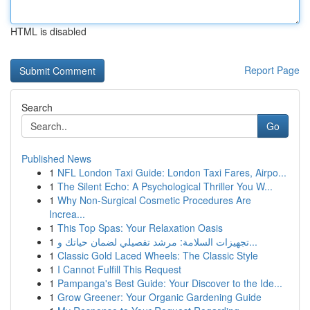
HTML is disabled
Report Page
Search
Go
Published News
1
NFL London Taxi Guide: London Taxi Fares, Airpo...
1
The Silent Echo: A Psychological Thriller You W...
1
Why Non-Surgical Cosmetic Procedures Are
Increa...
1
This Top Spas: Your Relaxation Oasis
1
تجهيزات السلامة: مرشد تفصيلي لضمان حياتك و...
1
Classic Gold Laced Wheels: The Classic Style
1
I Cannot Fulfill This Request
1
Pampanga's Best Guide: Your Discover to the Ide...
1
Grow Greener: Your Organic Gardening Guide