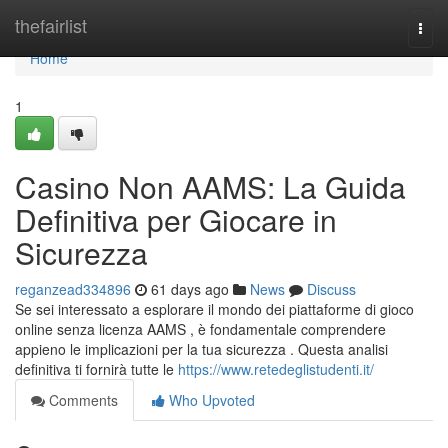
Home
thefairlist
Togg
navi
Home
1
Casino Non AAMS: La Guida
Definitiva per Giocare in
Sicurezza
reganzead334896
61 days ago
News
Discuss
Se sei interessato a esplorare il mondo dei piattaforme di gioco
online senza licenza AAMS , è fondamentale comprendere
appieno le implicazioni per la tua sicurezza . Questa analisi
definitiva ti fornirà tutte le
https://www.retedeglistudenti.it/
Comments
Who Upvoted