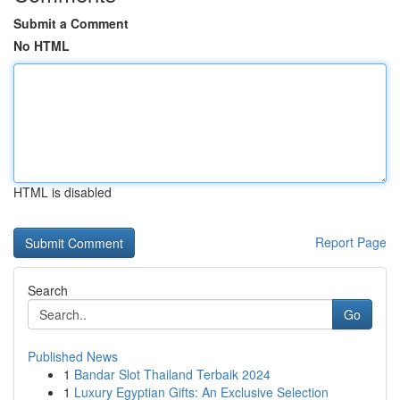
Submit a Comment
No HTML
HTML is disabled
Report Page
Search
Go
Published News
1
Bandar Slot Thailand Terbaik 2024
1
Luxury Egyptian Gifts: An Exclusive Selection