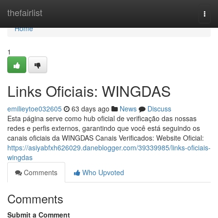
Home
thefairlist
Togg
navi
Home
1
Links Oficiais: WINGDAS
emilieytoe032605
63 days ago
News
Discuss
Esta página serve como hub oficial de verificação das nossas
redes e perfis externos, garantindo que você está seguindo os
canais oficiais da WINGDAS Canais Verificados: Website Oficial:
https://asiyabfxh626029.daneblogger.com/39339985/links-oficiais-
wingdas
Comments
Who Upvoted
Comments
Submit a Comment