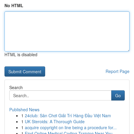
No HTML
HTML is disabled
Report Page
Search
Go
Published News
1
24club: Sân Chơi Giải Trí Hàng Đầu Việt Nam
1
UK Steroids: A Thorough Guide
1
acquire copyright on line being a procedure for...
1
Find Online Medical Coding Training Near You