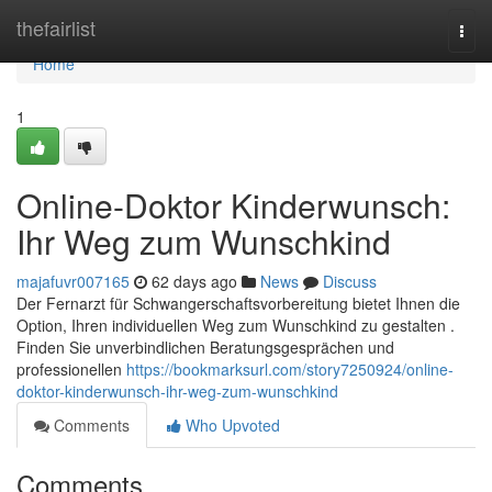
Home
thefairlist
Togg
navi
Home
1
Online-Doktor Kinderwunsch:
Ihr Weg zum Wunschkind
majafuvr007165
62 days ago
News
Discuss
Der Fernarzt für Schwangerschaftsvorbereitung bietet Ihnen die
Option, Ihren individuellen Weg zum Wunschkind zu gestalten .
Finden Sie unverbindlichen Beratungsgesprächen und
professionellen
https://bookmarksurl.com/story7250924/online-
doktor-kinderwunsch-ihr-weg-zum-wunschkind
Comments
Who Upvoted
Comments